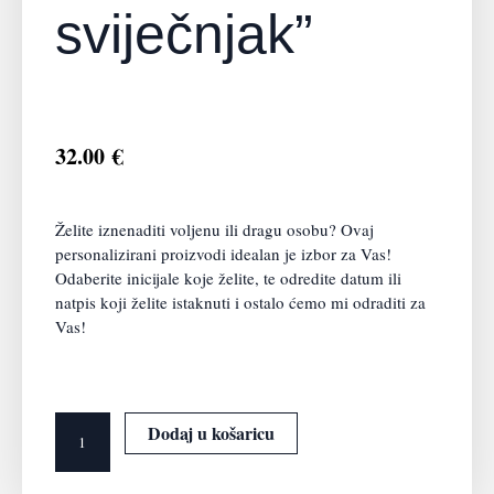
sviječnjak”
32.00
€
Želite iznenaditi voljenu ili dragu osobu? Ovaj
personalizirani proizvodi idealan je izbor za Vas!
Odaberite inicijale koje želite, te odredite datum ili
natpis koji želite istaknuti i ostalo ćemo mi odraditi za
Vas!
Stolni
Dodaj u košaricu
ukras
"Srce