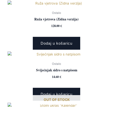
Ostalo
Ruža vjetrova (Zidna verzija)
128.00
€
Dodaj u košaricu
Ostalo
Svijećnjak sidro s natpisom
14.60
€
Dodaj u košaricu
OUT OF STOCK