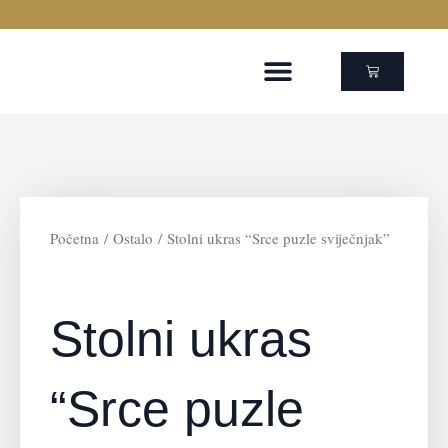
Skip
to
content
Cart
Početna
/
Ostalo
/ Stolni ukras “Srce puzle sviječnjak”
Stolni ukras
“Srce puzle