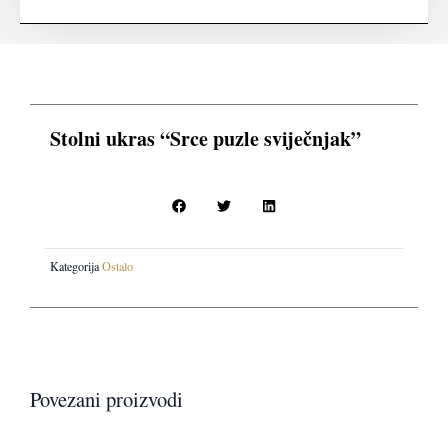
puzle
sviječnjak"
količina
Stolni ukras “Srce puzle sviječnjak”
Kategorija
Ostalo
Povezani proizvodi