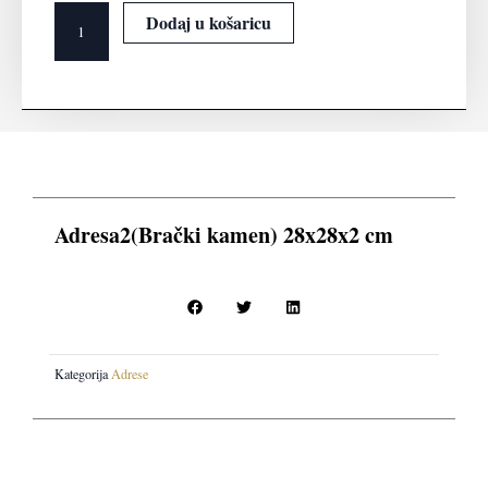
28x28x2
Dodaj u košaricu
cm
količina
Adresa2(Brački kamen) 28x28x2 cm
Kategorija
Adrese