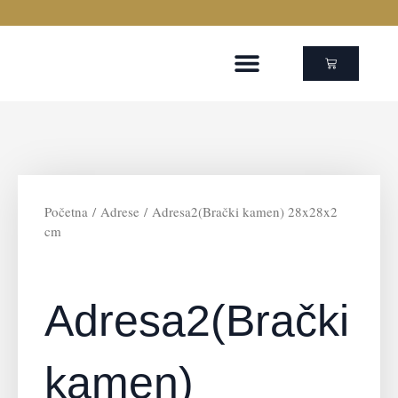
Skip
to
content
Cart
Početna
/
Adrese
/ Adresa2(Brački kamen) 28x28x2
cm
Adresa2(Brački
kamen)