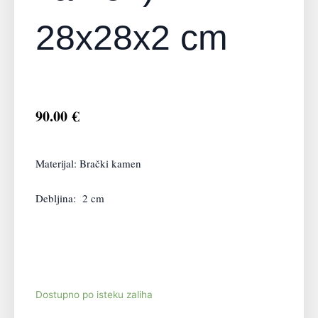
28x28x2 cm
90.00
€
Materijal: Brački kamen
Debljina: 2 cm
Adresa2(Brački
Dostupno po isteku zaliha
kamen)